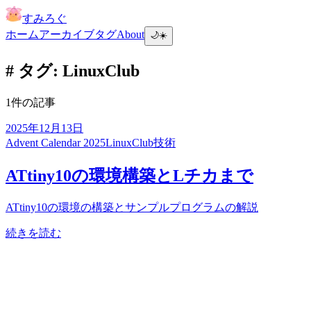
すみろぐ
ホーム
アーカイブ
タグ
About
🌙
☀️
# タグ: LinuxClub
1件の記事
2025年12月13日
Advent Calendar 2025
LinuxClub
技術
ATtiny10の環境構築とLチカまで
ATtiny10の環境の構築とサンプルプログラムの解説
続きを読む