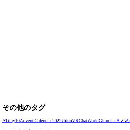
その他のタグ
ATtiny10
Advent Calendar 2025
Udon
VRChat
WorldGimmick
まとめ