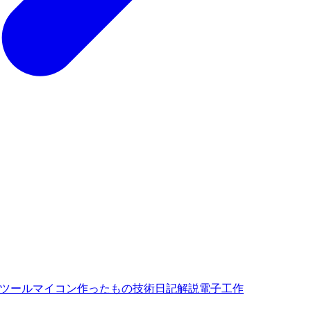
ツール
マイコン
作ったもの
技術
日記
解説
電子工作